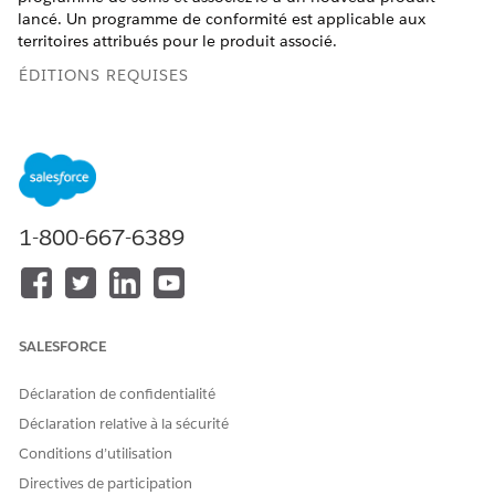
lancé. Un programme de conformité est applicable aux
territoires attribués pour le produit associé.
ÉDITIONS REQUISES
Disponible avec : Lightning Experience
Disponible avec : les éditions
Enterprise
et
Unlimited
avec
Life Sciences Cloud, la licence complémentaire Life
Sciences Cloud pour Customer Engagement et le package
géré Life Sciences Customer Engagement.
1-800-667-6389
AUTORISATIONS UTILISATEUR REQUISES
Pour configurer un
Ensemble d'autorisations
programme de conformité :
Administrateur commercial
SALESFORCE
de Life Science
Déclaration de confidentialité
Dans le lanceur d'application, recherchez et sélectionnez
Déclaration relative à la sécurité
Programmes de soins
.
Cliquez sur
Nouveau
.
Conditions d’utilisation
Saisissez le nom du programme de soins.
Directives de participation