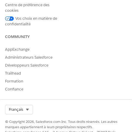
Sélectionnez le programme parent associé au programme
Centre de préférence des
de soins, si nécessaire.
cookies
Pour la catégorie, sélectionnez
Conformité d'engagement
des prestataires.
Vos choix en matière de
confidentialité
Saisissez les dates requises pour le programme de soins.
Ajoutez une description du programme de soins.
COMMUNITY
Pour le statut, sélectionnez
Nouveau
.
Recherchez et sélectionnez un sponsor du programme, le
AppExchange
cas échéant.
Enregistrez vos modifications.
Administrateurs Salesforce
Développeurs Salesforce
Trailhead
CET ARTICLE A-T-IL RÉSOLU VOTRE PROBLÈME ?
Formation
Dites-nous ce que nous pouvons améliorer !
Confiance
Oui
Non
Select Org
Français
© Copyright 2026, Salesforce.com Inc. Tous droits réservés. Les autres
marques appartiennent à leurs propriétaires respectifs.