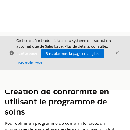
Ce texte a été traduit à l’aide du système de traduction
automatique de Salesforce. Plus de détails, consultez
Fermer
Ferme
<
cette page
.
Basculer vers la page en anglais
Fermer
Pas maintenant
Table des
Afficher la table des matières
matières
Création de conformité en
utilisant le programme de
soins
Pour définir un programme de conformité, créez un
programme de soins et associez-le à un nouveau produit