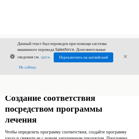
Данный текст был переведен при помощи системы
машинного перевода Salesforce. Дополнительные
Закрыть
Закры
сведения см.
здесь
.
Переключить на английский
Закрыт
Не сейчас
Содержание
Показать содержание
Создание соответствия
посредством программы
лечения
Чтобы определить программу соответствия, создайте программу
ухода и свяжите ее с новым запущенным продуктом. Программа