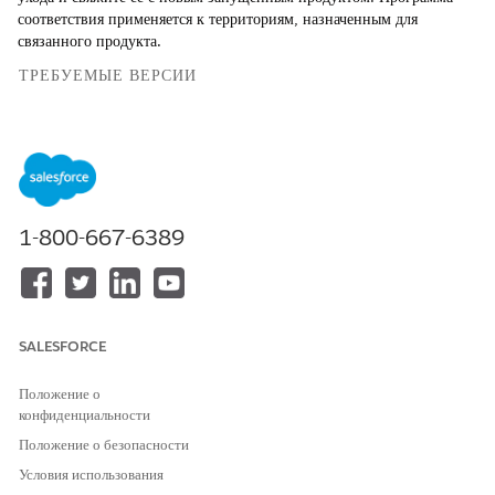
соответствия применяется к территориям, назначенным для
связанного продукта.
ТРЕБУЕМЫЕ ВЕРСИИ
Доступно в версиях: Lightning Experience
Доступно в версиях:
Enterprise
and
Unlimited
Edition с
дополнительной лицензией Life Sciences Cloud, Life Sciences
Cloud for Customer Engagement и управляемым пакетом Life
Sciences Customer Engagement.
1-800-667-6389
ТРЕБУЕМЫЕ ПОЛНОМОЧИЯ ПОЛЬЗОВАТЕЛЯ
Для настройки программы
Набор полномочий
соответствия:
администратора Life Science
SALESFORCE
Commercial
Положение о
В средстве запуска приложений найдите и откройте
конфиденциальности
«
Программы лечения
».
Положение о безопасности
Щелкните
«Создать»
.
Введите имя программы лечения.
Условия использования