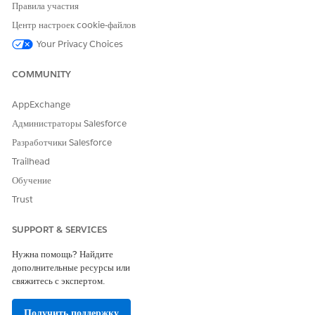
При необходимости выберите родительскую программу,
Правила участия
связанную с программой лечения.
Центр настроек cookie-файлов
В категории выберите «
Соответствие занятости поставщика
».
Введите обязательные даты для программы лечения.
Your Privacy Choices
Добавьте описание программы лечения.
В статусе выберите «
Создать
».
COMMUNITY
Найдите и выберите спонсора программы, если таковой
имеется.
AppExchange
Сохраните внесенные изменения.
Администраторы Salesforce
Разработчики Salesforce
Trailhead
ЭТА СТАТЬЯ РЕШИЛА ВАШУ ПРОБЛЕМУ?
Обучение
Оставьте свой отзыв, чтобы мы могли стать лучше!
Trust
Да
Нет
SUPPORT & SERVICES
Нужна помощь? Найдите
дополнительные ресурсы или
свяжитесь с экспертом.
Получить поддержку