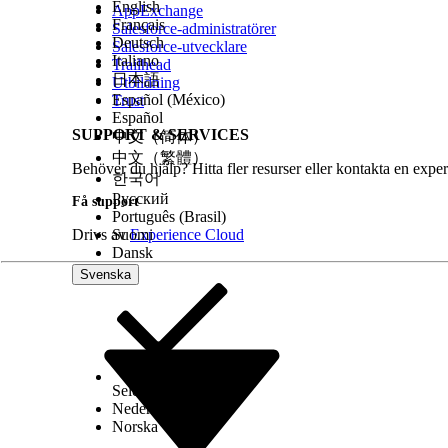
English
AppExchange
Français
Salesforce-administratörer
Deutsch
Salesforce-utvecklare
Italiano
Trailhead
日本語
Utbildning
Español (México)
Trust
Español
SUPPORT & SERVICES
中文（简体）
中文（繁體）
Behöver du hjälp? Hitta fler resurser eller kontakta en exper
한국어
Русский
Få support
Português (Brasil)
Drivs av
Suomi
Experience Cloud
Dansk
Svenska
Select Org
Svenska
Nederlands
Norska