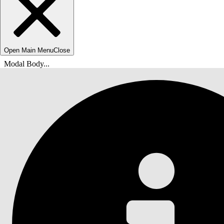
Open Main Menu
Close
Modal Body...
Du är här:
Salesforce-hjälp
Dokument
Agentforce Life Sciences