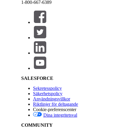
Lägg till en beskrivning av vårdprogrammet.
1-800-667-6389
För status, välj
Ny
.
Stäng
Stäng
Hitta och välj en programsponsor, om sådan finns.
Spara dina ändringar.
LÖSTE DENNA ARTIKEL DITT PROBLEM?
Salesforce Help | Article
Berätta för oss vad vi kan förbättra!
SALESFORCE
Sekretesspolicy
Säkerhetspolicy
Användningsvillkor
Riktlinjer för deltagande
Cookie-preferenscenter
Dina integritetsval
COMMUNITY