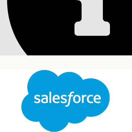
Skapa efterlevnad
För att definiera ett efterlevnadsprogram, skapa 
efterlevnadsprogram gäller för de områden som är 
Versioner som krävs
Tillgängliga i: Lightning Experience
Tillgängliga i:
Enterprise
och
Unlimited
Editions m
hanterade paketet Life Sciences Kundengageman
An
Konfigurera ett efterlevnadsprogram:
Stäng
Sök fram och öppna
Vårdprogram
i Appstartaren.
Klicka på
Ny
.
Den här texten har översatts med Salesforces maskinöversättningssystem. Mer information
h
Ange namnet på vårdprogrammet.
Välj det överordnade program som är associerat
För kategorin, välj
Efterlevnad av leverantörseng
Ange de datum som behövs för vårdprogrammet.