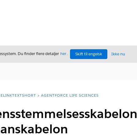
ssystem. Du finder flere detaljer
her
.
Skift til engelsk
Ikke nu
ELINKTEXTSHORT
AGENTFORCE LIFE SCIENCES
ensstemmelsesskabelon 
lanskabelon