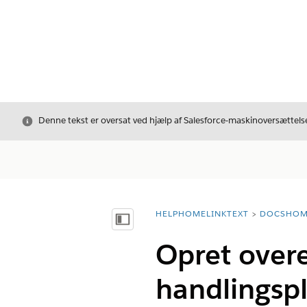
Luk
Denne tekst er oversat ved hjælp af Salesforce-maskinoversættelse
HELPHOMELINKTEXT
DOCSHOM
breadcrumbDescription
Vis indholdsfortegnelse
Opret over
handlingsp