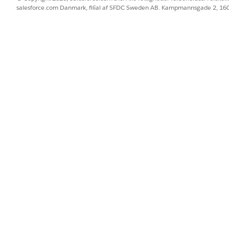
salesforce.com Danmark, filial af SFDC Sweden AB. Kampmannsgade 2, 1
se
mmelsescyklus for udbyderengagement.
ementoverensstemmelsescyklus
.
righeden.
.
ntoverensstemmelsescyklus
.
righeden.
te alle krævede cyklusser.
BLEM?
 os!