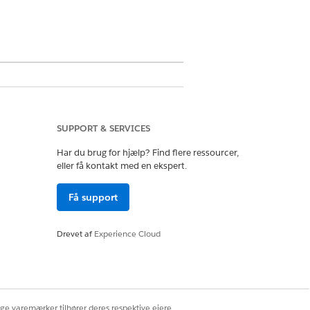
ustomer Engagement-
SUPPORT & SERVICES
Har du brug for hjælp? Find flere ressourcer,
eller få kontakt med en ekspert.
gsplaner
Få support
Drevet af
Experience Cloud
ige varemærker tilhører deres respektive ejere.