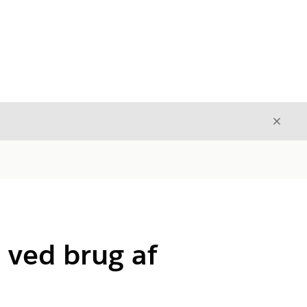
Luk
Luk
ved brug af