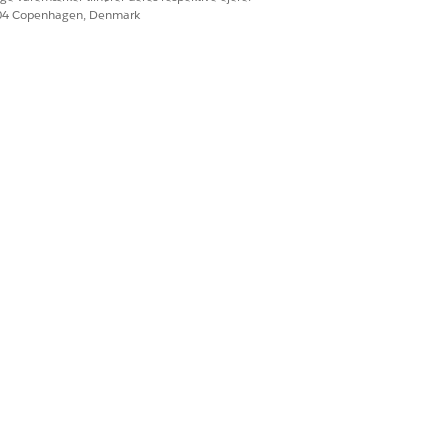
604 Copenhagen, Denmark
Ja
Nej