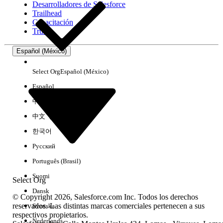
Desarrolladores de Salesforce
Trailhead
Experiencia
Capacitación
Trust
Español (México)
Borrar todo
Listo
Select Org
Español (México)
Español
中文（简体）
中文（繁體）
한국어
Русский
Português (Brasil)
Suomi
Select Org
Dansk
© Copyright 2026, Salesforce.com Inc. Todos los derechos
reservados. Las distintas marcas comerciales pertenecen a sus
Svenska
respectivos propietarios.
No hay resultados
Nederlands