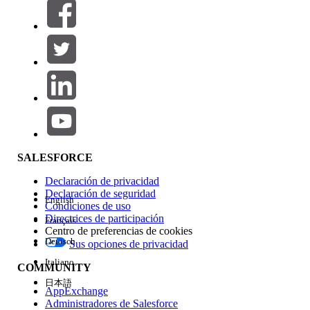
Filtros (0)
SELECCIONAR FILTROS
Agregar
Área de productos
Repercusión de función
SALESFORCE
Declaración de privacidad
Declaración de seguridad
English
Condiciones de uso
Directrices de participación
Français
Centro de preferencias de cookies
Deutsch
Sus opciones de privacidad
Edición
Italiano
COMMUNITY
日本語
AppExchange
Administradores de Salesforce