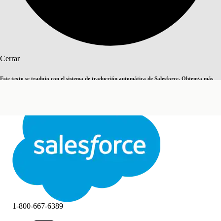
Buscar
Cerrar
Este texto se tradujo con el sistema de traducción automática de Salesforce. Obtenga más
Cambiar a inglés
Ahora no
detalles
aquí
.
Cerrar
Cerrar
1-800-667-6389