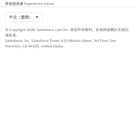
技術提供者
Experience Cloud
Select Org
中文（繁體）
© Copyright 2026, Salesforce.com Inc. 保留所有權利。各個商標屬於其個別
擁有者。
Salesforce, Inc. Salesforce Tower, 415 Mission Street, 3rd Floor, San
Francisco, CA 94105, United States