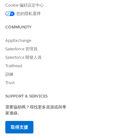
重新啟動行為類型
Cookie 偏好設定中心
儲存您的變更。
您的隱私選擇
建立第一個提供者參與合規性週期。
按一下「
新增提供者參與合規週期
」。
COMMUNITY
輸入週期名稱與持續時間。
儲存您的變更。
AppExchange
建立後續週期。
Salesforce 管理員
按一下「
新增
」。
Salesforce 開發人員
按一下「
提供者參與週期
合規性」。
Trailhead
輸入週期名稱與持續時間。
儲存您的變更。
訓練
重複步驟 8 以建立所有必要週期。
Trust
SUPPORT & SERVICES
此文章是否解決您的問題？
需要協助嗎？尋找更多資源或與專
家連線。
請讓我們知道，以便我們改進！
是
否
取得支援