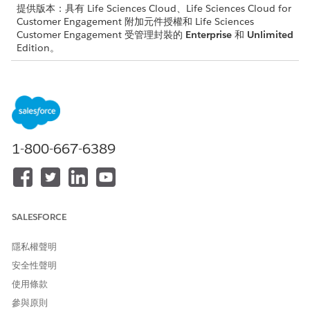
提供版本：具有 Life Sciences Cloud、Life Sciences Cloud for
Customer Engagement 附加元件授權和 Life Sciences
Customer Engagement 受管理封裝的
Enterprise
和
Unlimited
Edition。
所需的使用者權限
若要建立合規範本:
動作計畫權限集
或
1-800-667-6389
「修改所有資料」權限
進入 App Launcher，尋找並選取「
動作計畫範本
」，然後按一
下「
新增
」。
輸入動作計畫範本的名稱和描述。
SALESFORCE
選取「動作計畫類型」作為「
提供者參與合規性
」
選取「目標物件」作為「
帳戶
」。
隱私權聲明
視需要選取這些選項。
安全性聲明
完成後允許停止
需要前週期
使用條款
上一期行為
參與原則