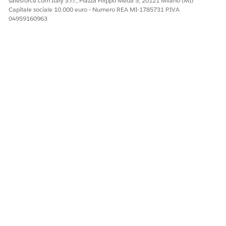
salesforce.com Italy S.r.l., Piazza Filippo Meda 5, 20121 Milano (MI)
Capitale sociale 10.000 euro - Numero REA MI-1785731 P.IVA
04959160963