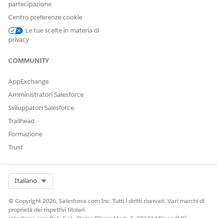
Immettere i dettagli e salvare le modifiche.
partecipazione
Centro preferenze cookie
Le tue scelte in materia di
privacy
QUESTO ARTICOLO HA RISOLTO IL PROBLEMA?
Facci sapere, così possiamo migliorare!
COMMUNITY
Sì
No
AppExchange
Amministratori Salesforce
Sviluppatori Salesforce
Trailhead
Formazione
Trust
Select Org
Italiano
© Copyright 2026, Salesforce.com Inc. Tutti i diritti riservati. Vari marchi di
proprietà dei rispettivi titolari.