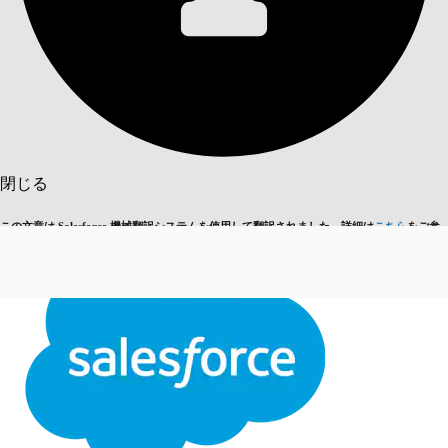
目次を表示
目次
検索
閉じる
この文章は Salesforce 機械翻訳システムを使用して翻訳されました。詳細は
こちら
をご参
英語に切り替える
今はしません
照ください。
閉じる
閉じる