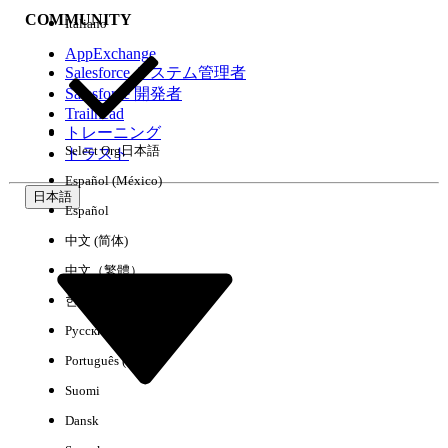
COMMUNITY
Italiano
AppExchange
Salesforce システム管理者
Salesforce 開発者
環境
Trailhead
トレーニング
Select Org
日本語
トラスト
Español (México)
日本語
Español
すべてクリア
完了
中文 (简体)
中文（繁體）
한국어
Русский
Português (Brasil)
Suomi
Dansk