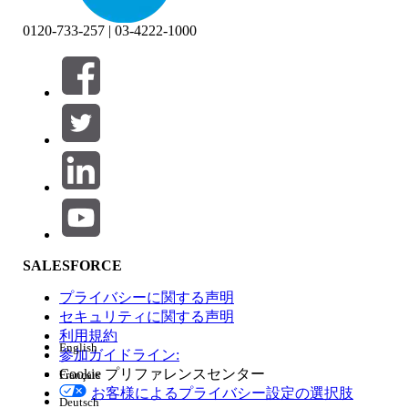
0120-733-257 | 03-4222-1000
絞り込み条件 (0)
絞り込み条件を選択
追加
製品エリア
SALESFORCE
機能の影響
プライバシーに関する声明
セキュリティに関する声明
利用規約
English
参加ガイドライン:
Cookie プリファレンスセンター
Français
エディション
お客様によるプライバシー設定の選択肢
Deutsch