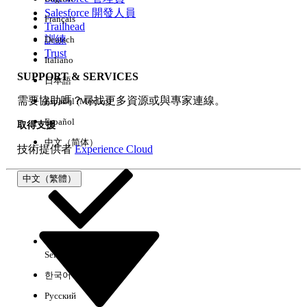
Salesforce 開發人員
Français
經驗
Trailhead
訓練
Deutsch
Trust
Italiano
SUPPORT & SERVICES
日本語
全部清除
完成
需要協助嗎？尋找更多資源或與專家連線。
Español (México)
Español
取得支援
中文（简体）
技術提供者
Experience Cloud
中文（繁體）
Select Org
中文（繁體）
한국어
Русский
沒有結果