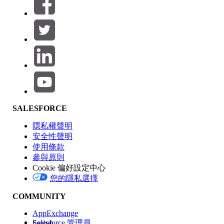
篩選器 (0)
選取篩選
新增
產品區域
SALESFORCE
功能影響
隱私權聲明
安全性聲明
使用條款
參與原則
Cookie 偏好設定中心
版本
您的隱私選擇
COMMUNITY
AppExchange
Salesforce 管理員
English