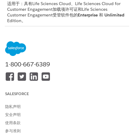
适用于：具有Life Sciences Cloud、Life Sciences Cloud for
Customer Engagement加载项许可证和Life Sciences
Customer Engagement受管软件包的
Enterprise
和
Unlimited
Edition。
所需用户权限
要打开提供商参与合规性：
生命科学商业管理员权限集
从“设置”中，使用快速查找框搜索
生命科学
，并选择
生命科学客
1-800-667-6389
户参与设置
。
单击
配置提供商参与
合规性
打开
提供商参与合规功能
切换。
SALESFORCE
本文章是否解决您的问题？
隐私声明
请与我们共享您的想法，以便我们进行改进！
安全声明
是
否
使用条款
参与准则