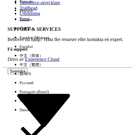
Français
Salesforce-utvecklare
Trailhead
Deutsch
Händelse
Utbildning
Trust
Italiano
日本語
SUPPORT & SERVICES
Español (México)
Behöver du hjälp? Hitta fler resurser eller kontakta en expert.
Rensa alla
Klart
Español
Få support
中文（简体）
Drivs av
Experience Cloud
中文（繁體）
Svenska
한국어
Русский
Português (Brasil)
Suomi
Dansk
Inga resultat