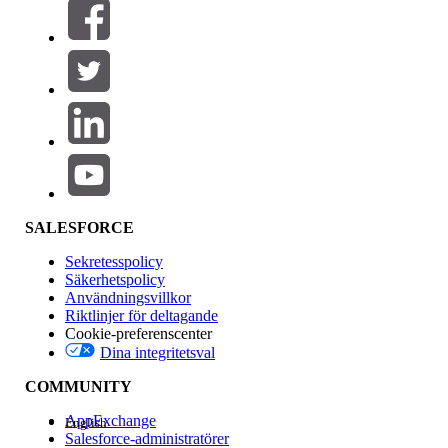
Filter (0)
VÄLJ FILTER
Lägg till
Produktområde
Funktionspåverkan
SALESFORCE
Sekretesspolicy
Säkerhetspolicy
Användningsvillkor
Riktlinjer för deltagande
Cookie-preferenscenter
Dina integritetsval
Version
COMMUNITY
AppExchange
English
Salesforce-administratörer