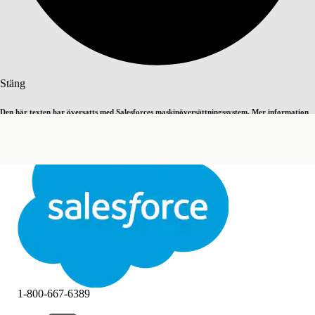
Sök
Stäng
Den här texten har översatts med Salesforces maskinöversättningssystem. Mer information
Byt till engelska
Inte nu
här
.
Stäng
Stäng
1-800-667-6389