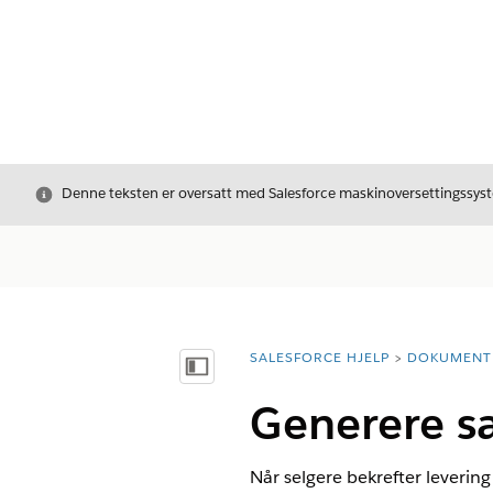
Avslutt
Denne teksten er oversatt med Salesforce maskinoversettingssyste
SALESFORCE HJELP
DOKUMENT
Du er her:
Vis innholdsfortegnelse
Generere s
Når selgere bekrefter levering