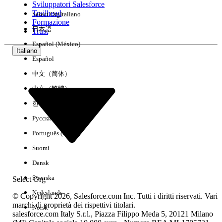
Sviluppatori Salesforce
Trailhead
Select Org
Italiano
Esperienza
Formazione
日本語
Trust
Español (México)
Italiano
Español
Cancella tutto
Chiudi
中文（简体）
中文（繁體）
한국어
Русский
Português (Brasil)
Suomi
Dansk
Svenska
Select Org
Nederlands
© Copyright 2026, Salesforce.com Inc. Tutti i diritti riservati. Vari
marchi di proprietà dei rispettivi titolari.
Norsk
salesforce.com Italy S.r.l., Piazza Filippo Meda 5, 20121 Milano
Nessun risultato