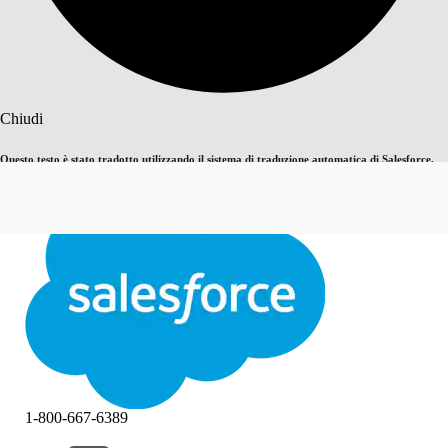
Cerca
Chiudi
Questo testo è stato tradotto utilizzando il sistema di traduzione automatica di Salesforce.
Passa all'inglese
Non ora
Ulteriori dettagli sono disponibili
qui
.
Chiudi
Chiudi
1-800-667-6389