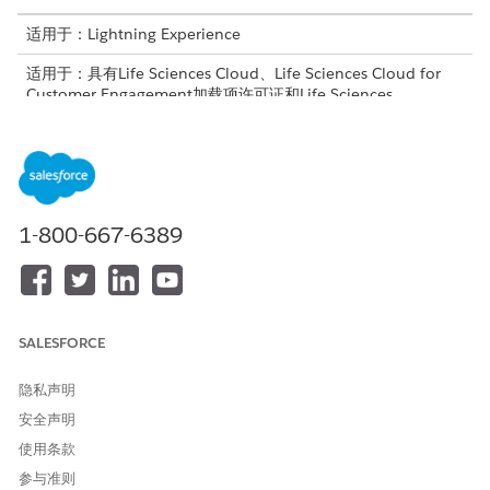
适用于：Lightning Experience
适用于：具有Life Sciences Cloud、Life Sciences Cloud for
Customer Engagement加载项许可证和Life Sciences
Customer Engagement受管软件包的
Enterprise
和
Unlimited
Edition。
根据标准用户简档，为销售代表和销售经理创建自定义用户简
档。将简档与相应的用户记录相关联。请参阅为客户参与用户
创
建自定义简档
。
1-800-667-6389
为管理员分配生命科学商业管理员和生命科学核心权限集。将生
命科学核心和生命科学现场销售代表权限集分配给销售代表和销
售经理。请参阅将
权限集分配给
生命科学客户参与用户。
通过将字段的字段级安全性更新为只读，限制销售代表编辑行动
计划的状态字段。操作计划的状态仅通过开始、停止或重新启动
SALESFORCE
操作更改。
设置 HCP 客户、区域和提供商客户区域信息。请参阅
为贵组织
隐私声明
准备
客户参与受管软件包。
安全声明
将区域分配给销售代表和销售经理。将销售经理分配到销售代表
使用条款
区域的父区域。请参阅将
用户分配到区域
。
参与准则
在生命科学商业应用程序中，添加客户合规性选项卡。请参阅将