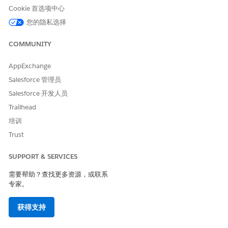
选项卡添加到
生命科学商业应用程序。
Cookie 首选项中心
为评估任务对象创建字段集，并包含销售代表捕获合规评估任务
您的隐私选择
观察值时显示的字段。请参阅
创建和编辑字段集
。
使用关联护理计划组件，为走访设置捕获合规活动快速操作。请
COMMUNITY
参阅
快速和自定义操作管理
。
AppExchange
Salesforce 管理员
本文章是否解决您的问题？
Salesforce 开发人员
请与我们共享您的想法，以便我们进行改进！
Trailhead
培训
是
否
Trust
SUPPORT & SERVICES
需要帮助？查找更多资源，或联系
专家。
获得支持