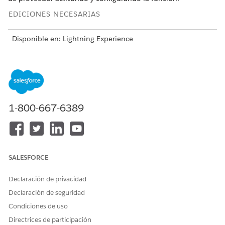
EDICIONES NECESARIAS
Disponible en: Lightning Experience
Disponible en: Ediciones
Enterprise
y
Unlimited
con
licencia Life Sciences Cloud, Life Sciences Cloud para
Customer Engagement Add-on y el paquete gestionado Life
Sciences Customer Engagement.
Activar Cumplimiento de implicación de proveedor
1-800-667-6389
Mantenga los estándares reguladores y simplifique las
interacciones médicas activando la función de
cumplimiento de implicación de proveedores.
Preparar su organización para el cumplimiento de
SALESFORCE
implicación de proveedores
Antes de empezar a utilizar Cumplimiento de implicación
Declaración de privacidad
de proveedor, asegúrese de que tiene los perfiles de
Declaración de seguridad
usuario, las licencias y los conjuntos de permisos
requeridos y que tiene fichas configuradas y acciones
Condiciones de uso
rápidas.
Directrices de participación