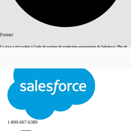
Rechercher
Fermer
Ce texte a été traduit à l’aide du système de traduction automatique de Salesforce. Plus de
Basculer vers la page en anglais
détails, consultez <
cette page
.
Pas maintenant
Fermer
Fermer
1-800-667-6389