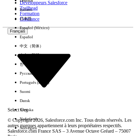
Deutsch
Développeurs Salesforce
Trailhead
Italiano
Expérience
Formation
Confiance
日本語
Español (México)
Français
Español
Effacer tout
Terminé
中文（简体）
中文（繁體）
한국어
Русский
Português (Brasil)
Suomi
Dansk
Select Org
Svenska
Nederlands
© Copyright 2026, Salesforce.com Inc. Tous droits réservés. Les
autres marques appartiennent à leurs propriétaires respectifs.
Norvégien
Salesforce.com France SAS – 3 Avenue Octave Gréard – 75007
Aucun résultat