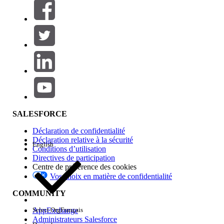
Filtrer par (0)
SÉLECTIONNER DES FILTRES
Ajouter
Gamme de produits
Impact des fonctionnalités
SALESFORCE
Déclaration de confidentialité
Déclaration relative à la sécurité
English
Conditions d’utilisation
Directives de participation
Centre de préférence des cookies
Vos choix en matière de confidentialité
Edition
COMMUNITY
AppExchange
Select Org
Français
Administrateurs Salesforce