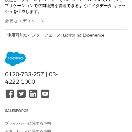
プリケーションで訪問経費を管理できるようにメタデータ キャッ
シュを生成します。
必要なエディション
使用可能なインターフェース: Lightning Experience
使用可能なエディション: Life Sciences Cloud、Life Sciences
Cloud for Customer Engagementアドオン ライセンス、Life
Sciences Customer Engagement管理パッケージが付属する
Enterprise
Editionおよび
Unlimited
Edition。
0120-733-257 | 03-
Life Sciences Cloudモバイル アプリケーションで訪問経費管理を
サポートするオブジェクトのオフライン アクセスを有効にするに
4222-1000
は、次のオブジェクト メタデータ キャッシュ設定を作成します。
OBJECT
TYPE
経費
データ
SALESFORCE
ExpenseType
データ
プライバシーに関する声明
ExpenseParticipant
データ
セキュリティに関する声明