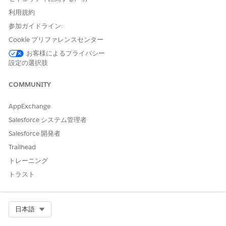
利用規約
ExpenseReport
データ
参加ガイドライン:
ExpenseReportEntry
データ
Cookie プリファレンスセンター
お客様によるプライバシー
設定の選択肢
COMMUNITY
これらの設定を作成したら、
メタデータキャッシュを生成
メモ
します。モバイルアプリケーションが最新のメタデータ定義
AppExchange
(サポートされるオブジェクトのスキーマ変更を含む) にアクセ
Salesforce システム管理者
スするため、このステップは重要です。
Salesforce 開発者
Trailhead
トレーニング
トラスト
この記事で問題は解決されましたか?
ご意見をお待ちしております。
Select Org
日本語
はい
いいえ