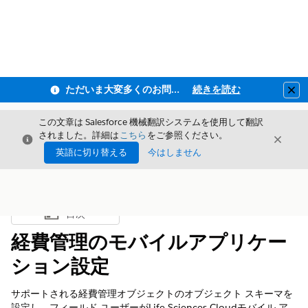
ただいま大変多くのお問い合わせをいただいており、ご連絡までにお時間を頂戴しております
続きを読む
Clo
この文章は Salesforce 機械翻訳システムを使用して翻訳
されました。詳細は
こちら
をご参照ください。
閉じる
閉じ
閉じる
英語に切り替える
今はしません
目次
目次を表示
経費管理のモバイルアプリケー
ション設定
サポートされる経費管理オブジェクトのオブジェクト スキーマを
設定し、フィールド ユーザーがLife Sciences Cloudモバイル ア