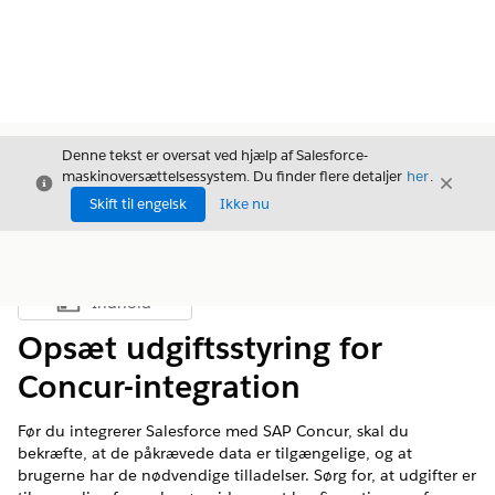
Denne tekst er oversat ved hjælp af Salesforce-
maskinoversættelsessystem. Du finder flere detaljer
her
.
Luk
Luk
Luk
Skift til engelsk
Ikke nu
Indhold
Vis indholdsfortegnelse
Opsæt udgiftsstyring for
Concur-integration
Før du integrerer Salesforce med SAP Concur, skal du
bekræfte, at de påkrævede data er tilgængelige, og at
brugerne har de nødvendige tilladelser. Sørg for, at udgifter er