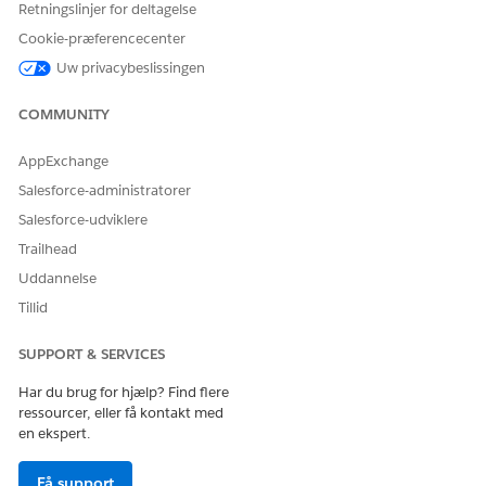
Retningslinjer for deltagelse
Medical-profiler har det rigtige objekt og felttilladelser til
Cookie-præferencecenter
at administrere besøgsudgifter fra Life Sciences Cloud.
Uw privacybeslissingen
Konfiguration af mobilapp til udgiftsstyring
Konfigurer objektskemaet for understøttede
COMMUNITY
udgiftsstyringsobjekter, og generer en metadatacache for
at sikre, at dine feltbrugere kan administrere
AppExchange
besøgsudgifter på Life Sciences Cloud.
Salesforce-administratorer
Salesforce-udviklere
Trailhead
LØSTE DENNE ARTIKEL DIT PROBLEM?
Uddannelse
Giv os besked, så vi kan forbedre os!
Tillid
Ja
Nej
SUPPORT & SERVICES
Har du brug for hjælp? Find flere
ressourcer, eller få kontakt med
en ekspert.
Få support