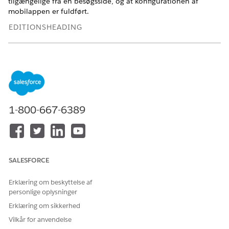
tilgængelige fra en besøgsside, og at konfigurationen af
mobilappen er fuldført.
EDITIONSHEADING
Tilgængelig i: Lightning Experience
Tilgængelig i:
Enterprise
og
Unlimited
Edition med Life
Sciences Cloud, Life Sciences Cloud for Customer
Engagement-tilføjelsesprogramlicens og den
administrerede pakke Life Sciences Customer Engagement.
1-800-667-6389
Føj fanen Udgift til besøgsside
Aktiver fanen Udgift på besøgsregistreringer, så brugere
kan spore og opdatere deres besøgsudgifter uden at
forlade siden.
SALESFORCE
Opret en udgiftstype
Opret udgiftstyper for at hjælpe dine brugere med at
Erklæring om beskyttelse af
klassificere deres besøgsudgifter.
personlige oplysninger
Tilladelser til at administrere udgifter i Mobile-appen
Erklæring om sikkerhed
Sørg for, at dine administratorer og brugere med Field
Vilkår for anvendelse
Sales Representative, Key Account Manager og Field