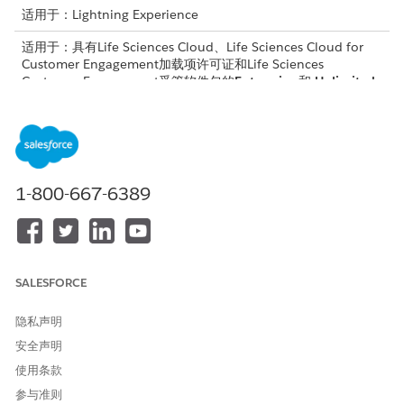
适用于：Lightning Experience
适用于：具有Life Sciences Cloud、Life Sciences Cloud for
Customer Engagement加载项许可证和Life Sciences
Customer Engagement受管软件包的
Enterprise
和
Unlimited
Edition。
将费用选项卡添加到访问页面
启用走访记录中的“费用”选项卡，以便用户可以跟踪和更新他们
的走访费用，而无需离开页面。
1-800-667-6389
创建支出类型
创建费用类型，以帮助用户分类走访费用。
在移动应用程序中管理费用的权限
确保您的管理员和拥有现场销售代表、重要客户经理和现场医疗
SALESFORCE
简档的用户拥有正确的对象和字段权限，以便从 Life Sciences
Cloud 移动应用程序管理访问费用。
隐私声明
适用于费用管理的移动应用程序配置
安全声明
为支持的费用管理对象配置对象模式，并生成元数据缓存，以确
使用条款
保现场用户可以在 Life Sciences Cloud 移动应用程序上管理走
参与准则
访费用。