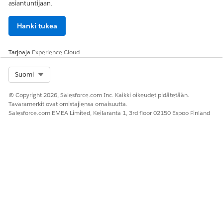
asiantuntijaan.
Hanki tukea
Tarjoaja
Experience Cloud
Select Org
Suomi
© Copyright 2026, Salesforce.com Inc. Kaikki oikeudet pidätetään.
Tavaramerkit ovat omistajiensa omaisuutta.
Salesforce.com EMEA Limited, Keilaranta 1, 3rd floor 02150 Espoo Finland