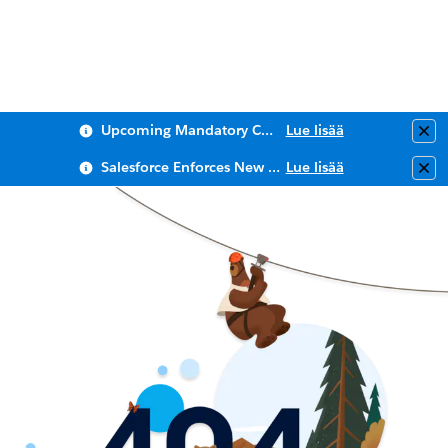
Upcoming Mandatory Changes to Public Key Infrastructure (PKI)
Lue lisää
Clo
Salesforce Enforces New Security Requirements in Summer 2026
Lue lisää
Clo