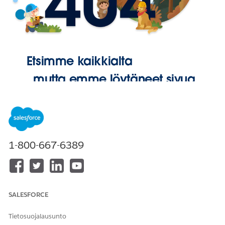
Etsimme kaikkialta
, mutta emme löytäneet sivua.
Palaa
aloitussivulle
1-800-667-6389
SALESFORCE
Tietosuojalausunto