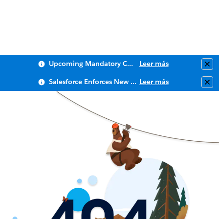
Upcoming Mandatory Changes to Public Key Infrastructure (PKI)
Leer más
Clo
Salesforce Enforces New Security Requirements in Summer 2026
Leer más
Clo