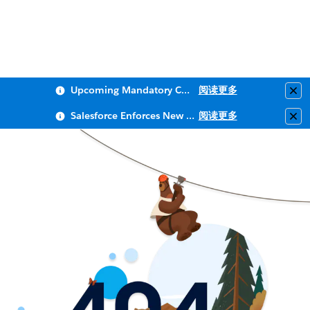
Upcoming Mandatory Changes to Public Key Infrastructure (PKI)
阅读更多
Clo
Salesforce Enforces New Security Requirements in Summer 2026
阅读更多
Clo