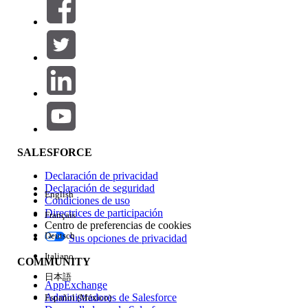
SALESFORCE
Declaración de privacidad
Declaración de seguridad
English
Condiciones de uso
Directrices de participación
Français
Centro de preferencias de cookies
Deutsch
Sus opciones de privacidad
Italiano
COMMUNITY
日本語
AppExchange
Administradores de Salesforce
Español (México)