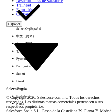
Desarrolladores de Salesforce
Trailhead
Formación
Confianza
Español
Select Org
Español
中文（简体）
中文（繁體）
한국어
Русский
Português (Brasil)
Suomi
Dansk
Select Org
Svenska
Nederlands
© Copyright 2026, Salesforce.com Inc. Todos los derechos
reservados. Las distintas marcas comerciales pertenecen a sus
Norsk
respectivos propietarios.
Salesforce Spain S.L., Paseo de la Castellana 79, Planta 7ª, Madrid