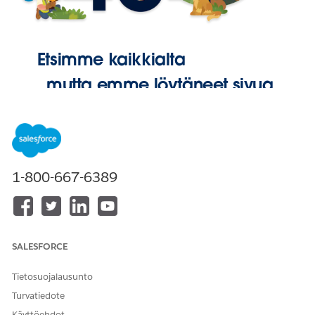
Etsimme kaikkialta
, mutta emme löytäneet sivua.
Palaa
aloitussivulle
1-800-667-6389
SALESFORCE
Tietosuojalausunto
Turvatiedote
Käyttöehdot