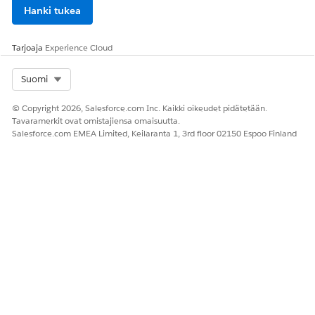
Hanki tukea
Tarjoaja
Experience Cloud
Select Org
Suomi
© Copyright 2026, Salesforce.com Inc. Kaikki oikeudet pidätetään.
Tavaramerkit ovat omistajiensa omaisuutta.
Salesforce.com EMEA Limited, Keilaranta 1, 3rd floor 02150 Espoo Finland