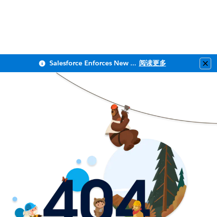
Salesforce Enforces New Security Requirements in Summer 2026
阅读更多
Clo