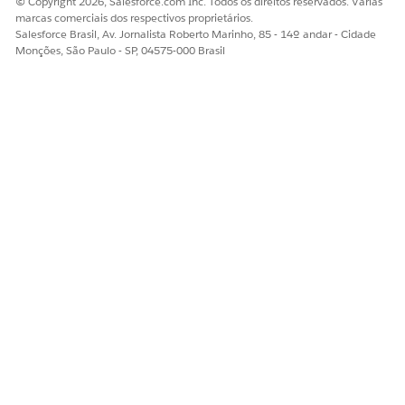
© Copyright 2026, Salesforce.com Inc. Todos os direitos reservados. Várias
marcas comerciais dos respectivos proprietários.
Salesforce Brasil, Av. Jornalista Roberto Marinho, 85 - 14º andar - Cidade
Monções, São Paulo - SP, 04575-000 Brasil