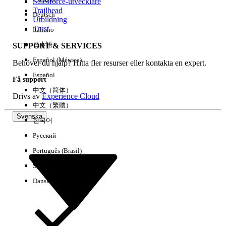
Salesforce-utvecklare
Trailhead
Deutsch
Utbildning
Trust
Italiano
日本語
SUPPORT & SERVICES
Español (México)
Behöver du hjälp? Hitta fler resurser eller kontakta en expert.
Español
Få support
中文（简体）
Drivs av
Experience Cloud
中文（繁體）
Svenska
한국어
Русский
Português (Brasil)
Suomi
Dansk