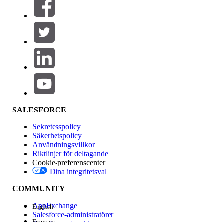
SALESFORCE
Sekretesspolicy
Säkerhetspolicy
Användningsvillkor
Riktlinjer för deltagande
Cookie-preferenscenter
Dina integritetsval
COMMUNITY
AppExchange
English
Salesforce-administratörer
Français