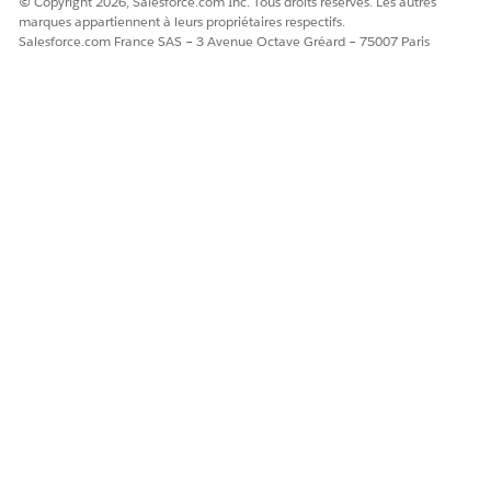
© Copyright 2026, Salesforce.com Inc. Tous droits réservés. Les autres
marques appartiennent à leurs propriétaires respectifs.
Salesforce.com France SAS – 3 Avenue Octave Gréard – 75007 Paris