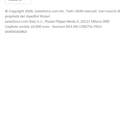
© Copyright 2026, Salesforce.com Inc. Tutti i diritti riservati. Vari marchi di
proprietà dei rispettivi titolari.
salesforce.com Italy S.r.l., Piazza Filippo Meda 5, 20121 Milano (MI)
Capitale sociale 10.000 euro - Numero REA MI-1785731 P.IVA
04959160963