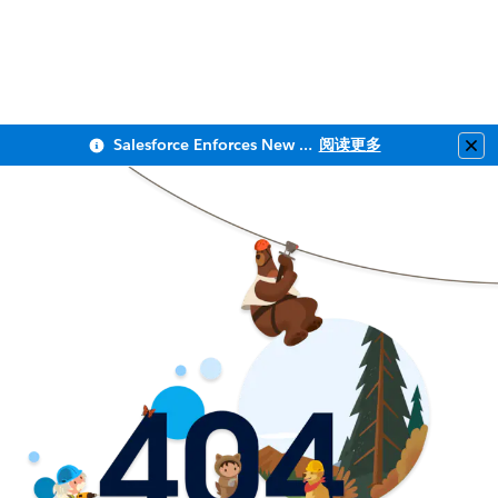
Salesforce Enforces New Security Requirements in Summer 2026
阅读更多
Clo