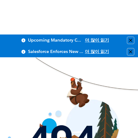
Upcoming Mandatory Changes to Public Key Infrastructure (PKI)
더 많이 읽기
Clo
Salesforce Enforces New Security Requirements in Summer 2026
더 많이 읽기
Clo