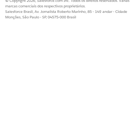
© Copyright 2026, Salesforce.com Inc. Todos os direitos reservados. Várias
marcas comerciais dos respectivos proprietários.
Salesforce Brasil, Av. Jornalista Roberto Marinho, 85 - 14º andar - Cidade
Monções, São Paulo - SP, 04575-000 Brasil