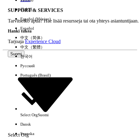
Italiano
日本語
SUPPORT & SERVICES
Español (México)
Tarvitsetko apua? Hae lisää resursseja tai ota yhteys asiantuntijaan.
Español
Hanki tukea
中文（简体）
Tarjoaja
Experience Cloud
中文（繁體）
Suomi
한국어
Русский
Português (Brasil)
Select Org
Suomi
Dansk
Svenska
Select Org