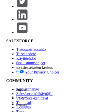
SALESFORCE
Tietosuojalausunto
Turvatiedote
Käyttöehdot
Osallistumisohjeet
Evästeasetusten keskus
Your Privacy Choices
COMMUNITY
AppExchange
English
Salesforce-pääkäyttäjät
Français
Salesforce-kehittäjät
Trailhead
Deutsch
Koulutus
Trust