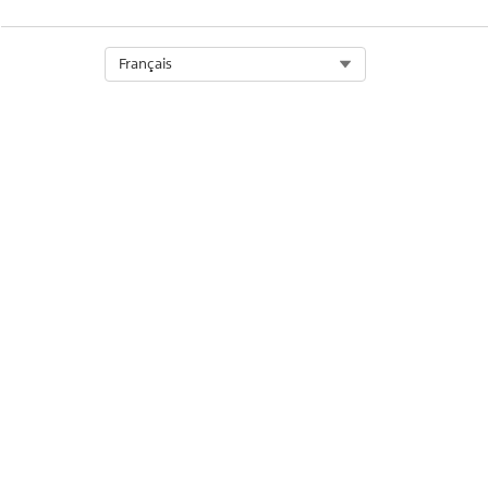
Select Org
Français