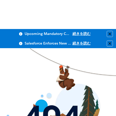
Upcoming Mandatory Changes to Public Key Infrastructure (PKI)
続きを読む
Clo
Salesforce Enforces New Security Requirements in Summer 2026
続きを読む
Clo