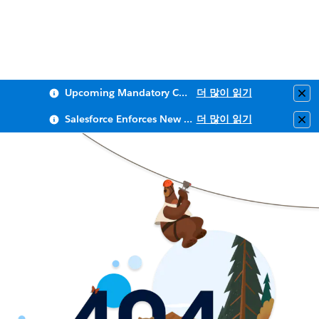
Upcoming Mandatory Changes to Public Key Infrastructure (PKI)
더 많이 읽기
Clo
Salesforce Enforces New Security Requirements in Summer 2026
더 많이 읽기
Clo