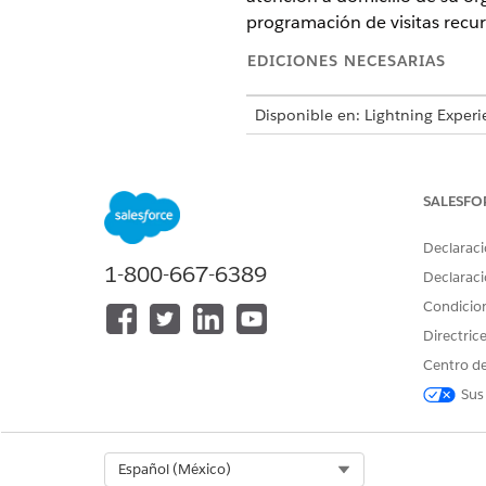
programación de visitas recur
EDICIONES NECESARIAS
Disponible en: Lightning Experi
Disponible en: Ediciones
Enterp
SALESFO
Personas de usuario y conjun
Declaraci
Esta tabla enumera los conjun
1-800-667-6389
Declaraci
funciones.
Condicio
PERSONA DE USUARIO
Directric
Programador
Centro de
Sus
Select Org
Español (México)