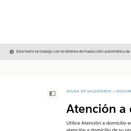
Cerrar
Este texto se tradujo con el sistema de traducción automática de
AYUDA DE SALESFORCE
DOCUM
Usted está aquí:
Mostrar índice de materias
Atención a 
Utilice Atención a domicilio e
atención a domicilio de su or