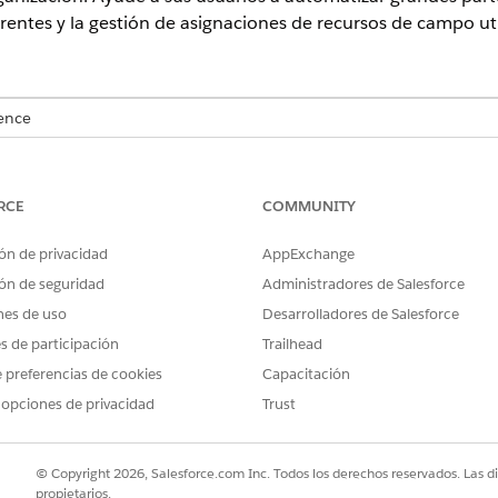
rentes y la gestión de asignaciones de recursos de campo ut
ence
rise
y
Unlimited
con la licencia Life Sciences Cloud y la licencia c
RCE
COMMUNITY
tos de permisos
ón de privacidad
AppExchange
tos de permisos disponibles en Life Sciences Cloud. Asigne 
ón de seguridad
Administradores de Salesforce
nes de uso
Desarrolladores de Salesforce
CONJUNTO DE PERMISOS
es de participación
Trailhead
 preferencias de cookies
Capacitación
Permisos de representant
Service
 opciones de privacidad
Trust
Permisos de Despachador 
Gestión de utilización He
Gestionar Atención a dom
© Copyright 2026, Salesforce.com Inc. Todos los derechos reservados. Las d
propietarios.