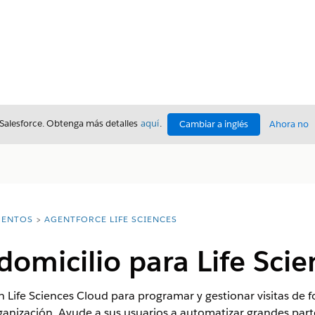
 Salesforce. Obtenga más detalles
aquí
.
Cambiar a inglés
Ahora no
ENTOS
AGENTFORCE LIFE SCIENCES
domicilio para Life Sci
n Life Sciences Cloud para programar y gestionar visitas de f
ganización. Ayude a sus usuarios a automatizar grandes par