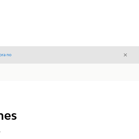
Cerrar
ora no
Cerrar
nes
.