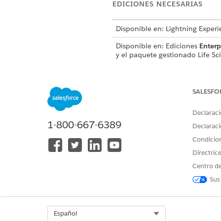
EDICIONES NECESARIAS
Disponible en: Lightning Experi
Disponible en: Ediciones
Enterp
y el paquete gestionado Life S
SALESFO
Para configurar datos de Partici
Declaraci
Para trabajar con conjuntos de
1-800-667-6389
Declaraci
Condicio
Crea acciones rápidas y accio
Consola de administrador. C
Directric
Centro de
Sus
Asegúrese
IMPORTANTE
pueden ver acciones d
Select Org
Español