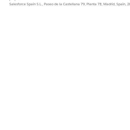
cuentas
Salesforce Spain S.L., Paseo de la Castellana 79, Planta 7ª, Madrid, Spain, 
e modo que los usuarios puedan abrir la biblioteca de cont
tos valores.
VALOR
Contenido inteligente
Búsqueda
Cuenta
os de permisos y perfiles correctos.
PROBLEMA?
ejorar!