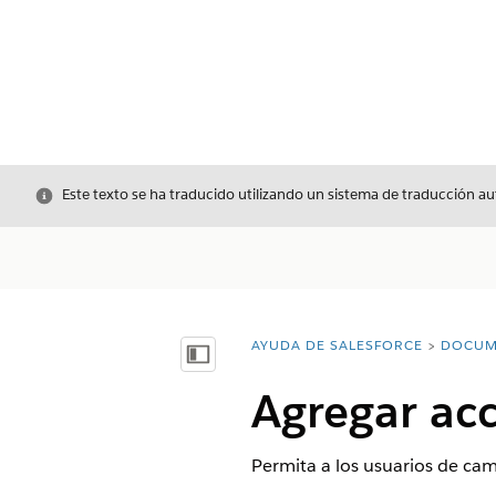
Cerrar
Este texto se ha traducido utilizando un sistema de traducción a
AYUDA DE SALESFORCE
DOCUM
Usted está aquí:
Mostrar índice de materias
Agregar acc
Permita a los usuarios de camp