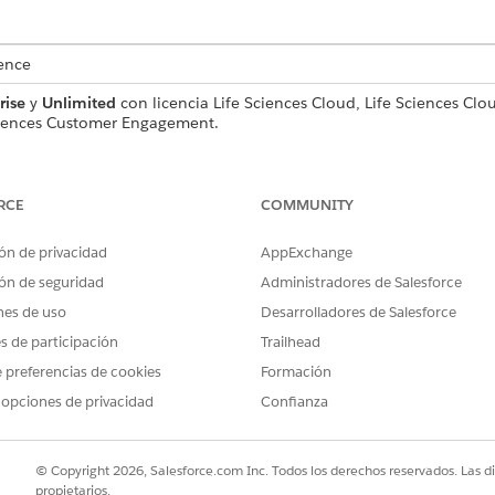
ence
rise
y
Unlimited
con licencia Life Sciences Cloud, Life Sciences 
ciences Customer Engagement.
PERMISOS DE USUARIO NECESARIOS
RCE
COMMUNITY
pación de clientes de Life Sciences:
Conjunto de permisos Admini
vida
ón de privacidad
AppExchange
 campos y temas:
Personalizar aplicación
ón de seguridad
Administradores de Salesforce
nes de uso
Desarrolladores de Salesforce
nes personalizadas desde el mosaico Administración de accio
onsulte
es de participación
Gestión de acciones
rápidas y personalizadas.
Trailhead
 preferencias de cookies
Formación
 opciones de privacidad
Confianza
 de rellenar el campo SObject para cada acción que cree. Si deja 
uplicadas con el mismo nombre.
© Copyright 2026, Salesforce.com Inc. Todos los derechos reservados. Las d
propietarios.