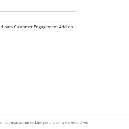
Cloud para Customer Engagement Add-on
strador comercial de Ciencias de la
nes rápidas y personalizadas en la
este campo en blanco, los usuarios
istintas marcas comerciales pertenecen a sus respectivos