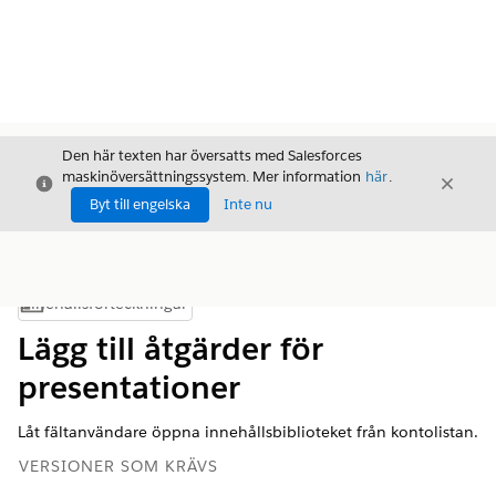
Den här texten har översatts med Salesforces
maskinöversättningssystem. Mer information
här
.
Stäng
Stäng
Stäng
Byt till engelska
Inte nu
Innehållsförteckningar
Visa innehållsförteckning
Lägg till åtgärder för
presentationer
Låt fältanvändare öppna innehållsbiblioteket från kontolistan.
VERSIONER SOM KRÄVS