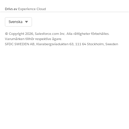
Drivs av
Experience Cloud
LÖSTE DENNA ARTIKEL DITT PROBLEM?
Select Org
Svenska
Berätta för oss vad vi kan förbättra!
© Copyright 2026, Salesforce.com Inc. Alla rättigheter förbehålles.
Ja
Nej
Varumärken tillhör respektive ägare.
SFDC SWEDEN AB, Klarabergsviadukten 63, 111 64 Stockholm, Sweden