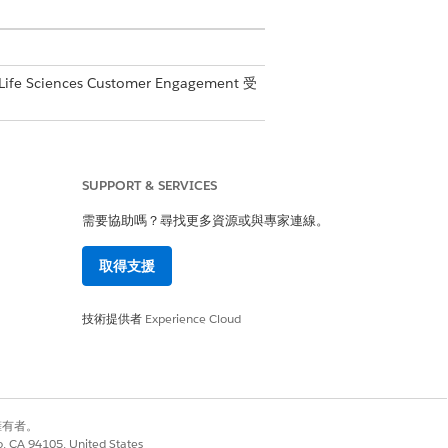
fe Sciences Customer Engagement 受
」權限集
SUPPORT & SERVICES
需要協助嗎？尋找更多資源或與專家連線。
訂動作。請參閱「
快速與自訂動作管
取得支援
技術提供者
Experience Cloud
名稱相同的重複動作。
別擁有者。
co, CA 94105, United States