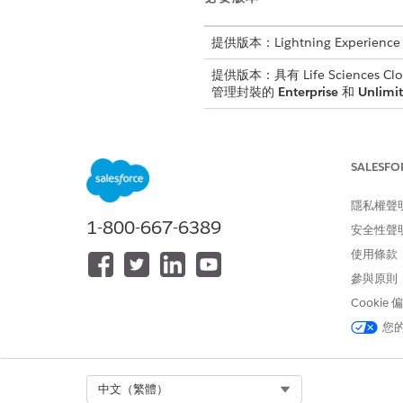
提供版本：Lightning Experience
提供版本：具有 Life Sciences Clou
管理封裝的
Enterprise
和
Unlimi
若要設定「Life Sciences 客戶參
SALESFO
使用欄位集與主題:
隱私權聲
1-800-667-6389
安全性聲
您可以從「管理員主控台」中
使用條款
理
」。
參與原則
Cookie
請確保針對您建立的
重要
您
從帳戶開啟簡報
Select Org
中文（繁體）