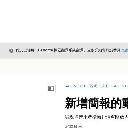
結束
此文已使用 Salesforce 機器翻譯系統翻譯。更多詳細資料請參見
此
SALESFORCE 說明
文件
AGENT
您位於此處：
顯示目錄
新增簡報的
讓現場使用者從帳戶清單開啟
必要版本