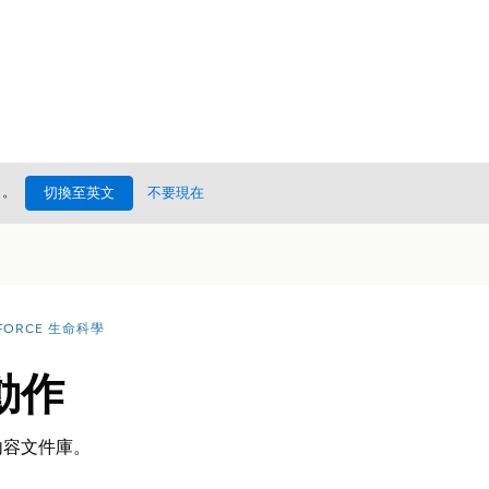
處
。
切換至英文
不要現在
FORCE 生命科學
動作
內容文件庫。