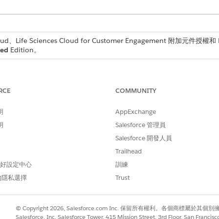
d、Life Sciences Cloud for Customer Engagement 附加元件授權和 Li
ted
Edition。
所需的使用者權限
與」資料:
RCE
COMMUNITY
「Life Sciences 商業管理員
自訂應用程式
明
AppExchange
明
Salesforce 管理員
的「快速動作管理」和「自訂動作管理」圖標建立快速動作和自
Salesforce 開發人員
Trailhead
 偏好設定中心
訓練
每個動作填入 SObject 欄位。如果您將此欄位保留空白,使用者會看到
的隱私選擇
Trust
© Copyright 2026, Salesforce.com Inc. 保留所有權利。各個商標屬於其個
Salesforce, Inc. Salesforce Tower, 415 Mission Street, 3rd Floor, San Francis