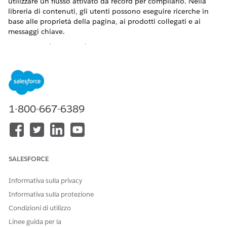
utilizzare un flusso attivato da record per compilarlo. Nella
libreria di contenuti, gli utenti possono eseguire ricerche in
base alle proprietà della pagina, ai prodotti collegati e ai
messaggi chiave.
VERSIONI (EDITION) RICHIESTE
Disponibile nelle versioni: Lightning Experience
Disponibile in:
Enterprise
Edition e
Unlimited
Edition con
licenza aggiuntiva Life Sciences Cloud per Customer
1-800-667-6389
Engagement e pacchetto gestito Life Sciences Customer
Engagement.
AUTORIZZAZIONI UTENTE RICHIESTE
Per creare o modificare
Personalizza applicazione
SALESFORCE
campi personalizzati:
Informativa sulla privacy
Per aprire, modificare,
Gestisci flusso
Informativa sulla protezione
creare, attivare o disattivare
un flusso:
Condizioni di utilizzo
Per modificare le
Insieme di autorizzazioni
Linee guida per la