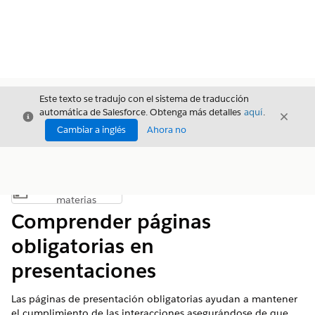
Este texto se tradujo con el sistema de traducción
automática de Salesforce. Obtenga más detalles
aquí
.
Cerrar
Cerrar
Cerrar
Cambiar a inglés
Ahora no
Índice de
Mostrar índice de materias
materias
Comprender páginas
obligatorias en
presentaciones
Las páginas de presentación obligatorias ayudan a mantener
el cumplimiento de las interacciones asegurándose de que