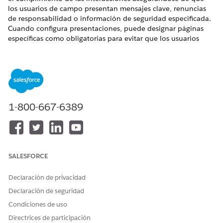
los usuarios de campo presentan mensajes clave, renuncias
de responsabilidad o información de seguridad especificada.
Cuando configura presentaciones, puede designar páginas
específicas como obligatorias para evitar que los usuarios
omitan o pasen por alto contenido crítico.
EDICIONES NECESARIAS
Disponible en: Lightning Experience
1-800-667-6389
Disponible en: Ediciones
Enterprise
y
Unlimited
con
licencia complementaria Life Sciences Cloud, Life Sciences
Cloud para Customer Engagement y el paquete gestionado
Life Sciences Customer Engagement.
SALESFORCE
Páginas obligatorias en Configuración
Designa páginas como obligatorias cuando configura y
Declaración de privacidad
gestiona presentaciones en la Consola de administrador. En
Declaración de seguridad
primer lugar, trabaje con sus equipos legales o de
cumplimiento para definir las páginas requeridas para que las
Condiciones de uso
presenten los usuarios de campo. A continuación, cuando
Directrices de participación