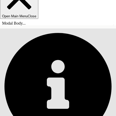
Open Main Menu
Close
Modal Body...
INHOUDSOPGAVE
Zoeken
Inhoudsopgave
weergeven
Inhoudsopgave