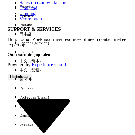
Salesforce-ontwikkelaars
Français
Trailhead
Ervaring
Training
Deutsch
Vertrouwen
Italiano
SUPPORT & SERVICES
日本語
Hulp nodig? Zoek naar meer resources of neem contact met een
Alles wissen
Gereed
Español (México)
expert op.
Español
Ondersteuning ophalen
中文（简体）
Powered by
Experience Cloud
中文（繁體）
Nederlands
한국어
Русский
Português (Brasil)
Suomi
Dansk
Svenska
Geen resultaten