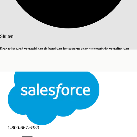
Zoeken
Sluiten
Deze tekst werd vertaald aan de hand van het systeem voor automatische vertaling van
Overschakelen op Engels
Niet nu
Salesforce. U vindt
hier
meer details.
Sluiten
Sluiten
1-800-667-6389