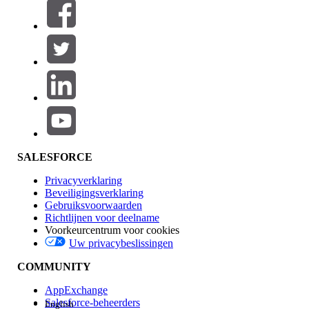
Filters (0)
FILTERS SELECTEREN
Productgebied
Toevoegen
Invloed op functies
SALESFORCE
Privacyverklaring
Beveiligingsverklaring
Gebruiksvoorwaarden
Richtlijnen voor deelname
Voorkeurcentrum voor cookies
Uw privacybeslissingen
Edition
COMMUNITY
AppExchange
Salesforce-beheerders
English