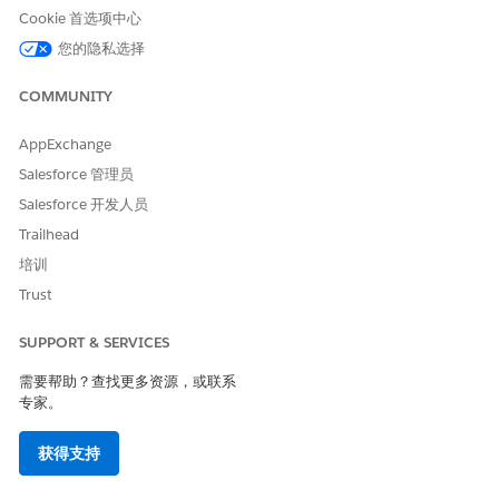
Life Sciences Cloud for Customer Engagement 有助于确保自定
Cookie 首选项中心
义演示文稿符合贵组织的合规准则。在字段用户创建自定义演示文
您的隐私选择
稿时，必填页面会使用星号表示。如果用户从包含强制页面的演示
文稿添加其他页面，他们必须将所有强制页面添加到他们的演示文
COMMUNITY
稿中。要删除强制页面，他们也必须从该演示文稿中删除所有其他
页面。
AppExchange
演示播放器中的强制页面
Salesforce 管理员
Salesforce 开发人员
在与医疗保健专业人员 (HCP) 交互期间，用户可以在内容库和演示
播放器中自由导航演示。在演示播放器中，适用于客户参与的 Life
Trailhead
Sciences Cloud：
培训
表示带有星号的必填页面
Trust
跟踪用户是否显示所有强制页面
通过显示消息和突出显示强制页面，防止用户在共享所需内容之
SUPPORT & SERVICES
前关闭或切换演示文稿
需要帮助？查找更多资源，或联系
专家。
本文章是否解决您的问题？
获得支持
请与我们共享您的想法，以便我们进行改进！