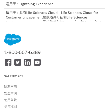
适用于：Lightning Experience
适用于：具有Life Sciences Cloud、Life Sciences Cloud for
Customer Engagement加载项许可证和Life Sciences
Customer Engagement受管软件包的
Enterprise
和
Unlimited
Edition。
设置中的强制页面
在管理员控制台中设置和管理演示文稿时，您可以将页面指定为强
1-800-667-6389
制页面。首先，与法律或合规团队合作，定义现场用户需要显示的
页面。然后，在上载演示文件或单独或批量编辑演示页面时，将页
面标记为强制页面。
在您定义强制页面时，请记住这些注意事项。
SALESFORCE
强制页面表示用户必须在每个演示会话中至少显示一次的内容。
您可以在演示文稿中将一个或多个页面标记为必填。
隐私声明
如果强制页面包含多张幻灯片，则该页面中的所有幻灯片都是强
制页面。
安全声明
使用条款
自定义演示文稿中的强制页面
参与准则