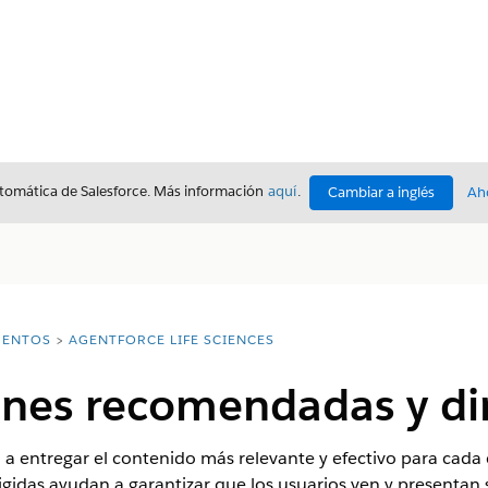
utomática de Salesforce. Más información
aquí
.
Cambiar a inglés
Ah
ENTOS
AGENTFORCE LIFE SCIENCES
ones recomendadas y dir
 entregar el contenido más relevante y efectivo para cada c
igidas ayudan a garantizar que los usuarios ven y presentan 