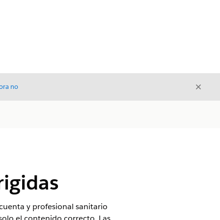
Cerrar
ora no
Cerrar
igidas
uenta y profesional sanitario
solo el contenido correcto. Las