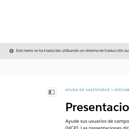
Cerrar
Este texto se ha traducido utilizando un sistema de traducción a
AYUDA DE SALESFORCE
DOCUM
Usted está aquí:
Mostrar índice de materias
Presentaci
Ayude sus usuarios de campo a
(HCP). Las presentaciones dir