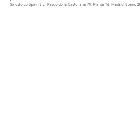
Salesforce Spain S.L., Paseo de la Castellana 79, Planta 7ª, Madrid, Spain, 
entación, o evite que los representantes agreguen cuentas que no e
PROBLEMA?
ejorar!