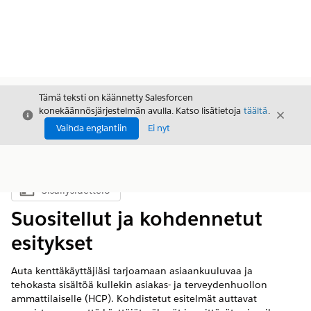
Tämä teksti on käännetty Salesforcen
konekäännösjärjestelmän avulla. Katso lisätietoja
täältä
.
Sulje
Sulje
Sulje
Vaihda englantiin
Ei nyt
Sisällysluettelo
Näytä sisällysluettelo
Suositellut ja kohdennetut
esitykset
Auta kenttäkäyttäjiäsi tarjoamaan asiaankuuluvaa ja
tehokasta sisältöä kullekin asiakas- ja terveydenhuollon
ammattilaiselle (HCP). Kohdistetut esitelmät auttavat