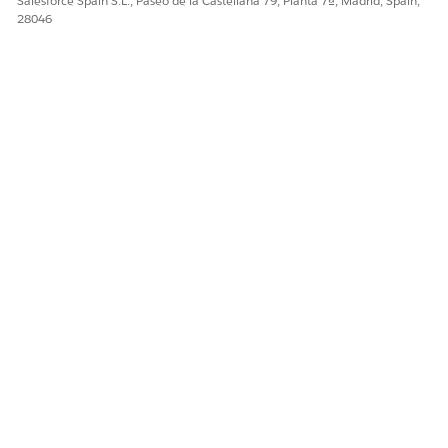
Salesforce Spain S.L., Paseo de la Castellana 79, Planta 7ª, Madrid, Spain,
28046
¿RESOLVIÓ ESTE ARTÍCULO SU PROBLEMA?
¡Háganos saber cómo podemos mejorar!
Sí
No