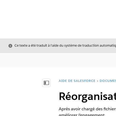
Fermer
Ce texte a été traduit à l’aide du système de traduction automatiq
AIDE DE SALESFORCE
DOCUME
Vous êtes ici :
Afficher la table des matières
Réorganisat
Après avoir chargé des fichie
améliorer l'engagement.