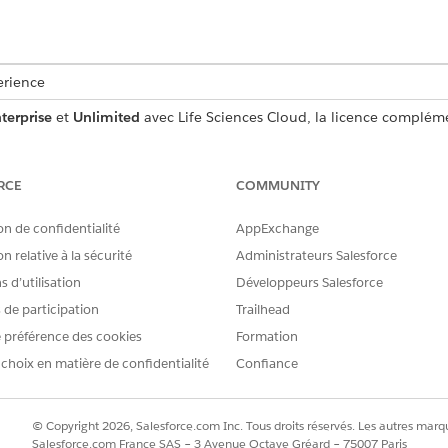
erience
terprise
et
Unlimited
avec Life Sciences Cloud, la licence compléme
kage géré Life Sciences Customer Engagement.
AUTORISATIONS UTILISATEUR REQUISES
RCE
COMMUNITY
résentation :
Ensemble d'autorisations Ad
on de confidentialité
AppExchange
de la vie
n relative à la sécurité
Administrateurs Salesforce
entation dans la Console d'administration, le type de fichie
 d’utilisation
Développeurs Salesforce
s de participation
Trailhead
quence du document.
 des fichiers dans le dossier ZIP.
 préférence des cookies
Formation
 choix en matière de confidentialité
Confiance
tré la présentation, vous pouvez réorganiser les pages manu
, recherchez et sélectionnez
Console d'administration
.
gent
, puis
Présentations
.
© Copyright 2026, Salesforce.com Inc. Tous droits réservés. Les autres marqu
s cliquez sur
Modifier
.
Salesforce.com France SAS – 3 Avenue Octave Gréard – 75007 Paris