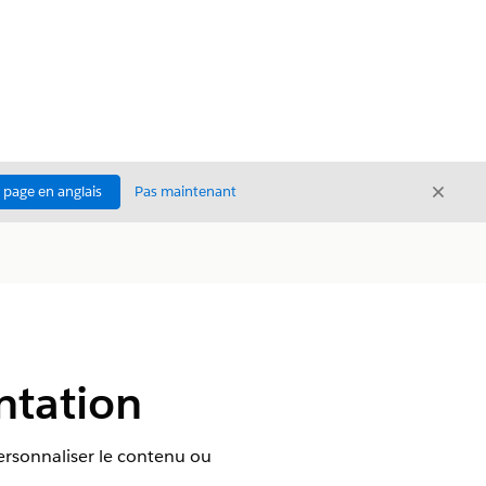
Ferme
a page en anglais
Pas maintenant
Fermer
ntation
ersonnaliser le contenu ou