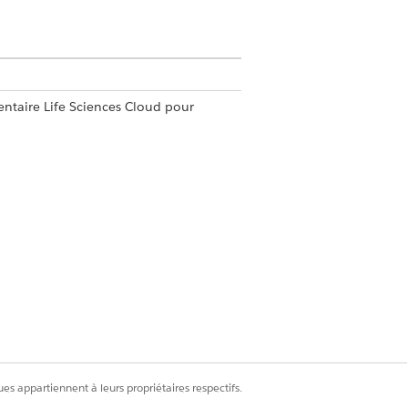
ntaire Life Sciences Cloud pour
ministrateur commercial des sciences
r détermine l'ordre de la page.
ellement.
es appartiennent à leurs propriétaires respectifs.