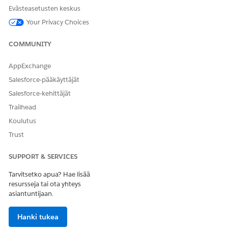
Liitä toimintasuunnitelma vierailutietueeseen.
Evästeasetusten keskus
Etsi ja avaa sovelluskäynnistimestä
toimintasuunnitelmat
.
Your Privacy Choices
Napsauta päivitettävän toimintasuunnitelmatietueen
vierestä
ja napsauta sitten
Muokkaa
.
COMMUNITY
Valitse tavoitteen viitetietueeksi vierailutietue, johon
suunnitelma liittyy.
AppExchange
Tallenna muutokset.
Salesforce-pääkäyttäjät
Toimintasuunnitelmat ja arviointitehtävät näytetään
Salesforce-kehittäjät
vierailutietueen viiteluettelossa.
Trailhead
Koulutus
Trust
RATKAISIKO TÄMÄ ARTIKKELI ONGELMASI?
Anna palautetta, jotta voimme kehittyä!
SUPPORT & SERVICES
Tarvitsetko apua? Hae lisää
Kyllä
Ei
resursseja tai ota yhteys
asiantuntijaan.
Hanki tukea