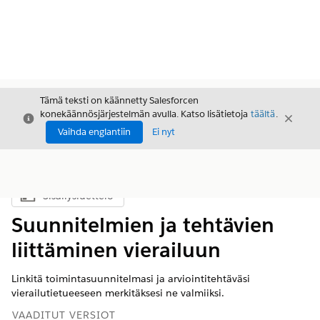
Tämä teksti on käännetty Salesforcen
konekäännösjärjestelmän avulla. Katso lisätietoja
täältä
.
Sulje
Sulje
Sulje
Vaihda englantiin
Ei nyt
Sisällysluettelo
Näytä sisällysluettelo
Suunnitelmien ja tehtävien
liittäminen vierailuun
Linkitä toimintasuunnitelmasi ja arviointitehtäväsi
vierailutietueeseen merkitäksesi ne valmiiksi.
VAADITUT VERSIOT