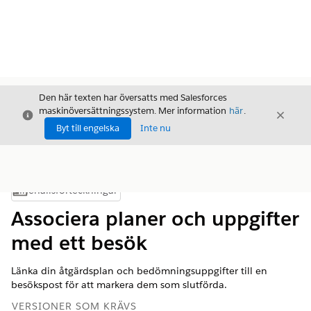
Den här texten har översatts med Salesforces
maskinöversättningssystem. Mer information
här
.
Stäng
Stäng
Stäng
Byt till engelska
Inte nu
Innehållsförteckningar
Visa innehållsförteckning
Associera planer och uppgifter
med ett besök
Länka din åtgärdsplan och bedömningsuppgifter till en
besökspost för att markera dem som slutförda.
VERSIONER SOM KRÄVS